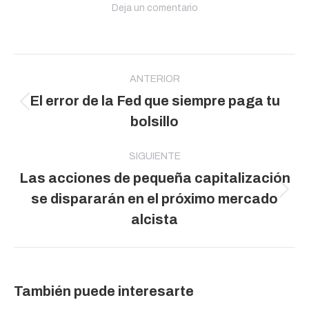
Deja un comentario
Navegación
entre
ANTERIOR
El error de la Fed que siempre paga tu
publicaciones
Publicación
bolsillo
anterior:
SIGUIENTE
Las acciones de pequeña capitalización
Publicación
se dispararán en el próximo mercado
siguiente:
alcista
También puede interesarte